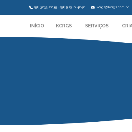
(51) 3233-6035 - (51) 98586-4642
kcrgs@kcrgs.com.br
INÍCIO
KCRGS
SERVIÇOS
CRI