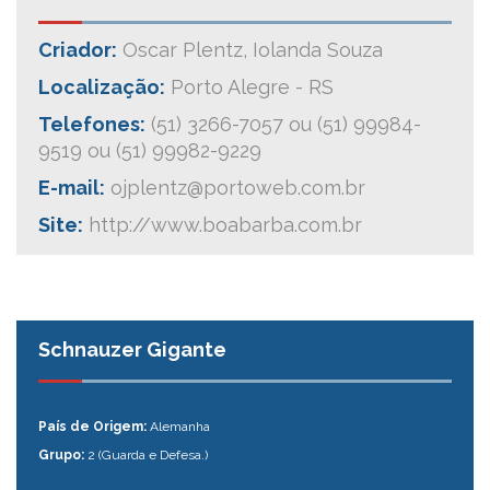
Criador:
Oscar Plentz, Iolanda Souza
Localização:
Porto Alegre - RS
Telefones:
(51) 3266-7057 ou (51) 99984-
9519 ou (51) 99982-9229
E-mail:
ojplentz@portoweb.com.br
Site:
http://www.boabarba.com.br
Schnauzer Gigante
País de Origem:
Alemanha
Grupo:
2 (Guarda e Defesa.)